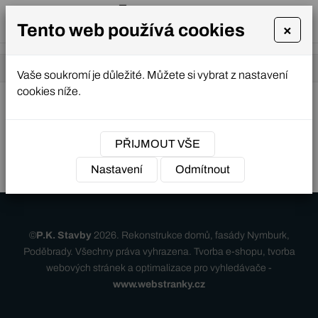
Tento web používá cookies
×
+420
info@nazev-
000
domeny.cz
Úvodní stránka
»
Služby
»
Název služby
000
Vaše soukromí je důležité. Můžete si vybrat z nastavení
000
cookies níže.
NABÍDKA
Název služby
PŘIJMOUT VŠE
Nastavení
Odmítnout
©
P.K. Stavby
2026. Rekonstrukce domů, fasády Nymburk,
Poděbrady. Všechny práva vyhrazena.
Tvorba e-shopu
,
tvorba
webových stránek
a
optimalizace pro vyhledávače
-
www.webstranky.cz