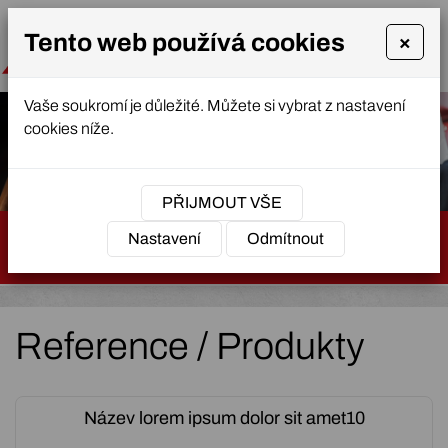
Tento web používá cookies
×
Vaše soukromí je důležité. Můžete si vybrat z nastavení
cookies níže.
PŘIJMOUT VŠE
Nastavení
Odmítnout
NÁZEV PODPOLOŽKY
Reference / Produkty
Název lorem ipsum dolor sit amet10