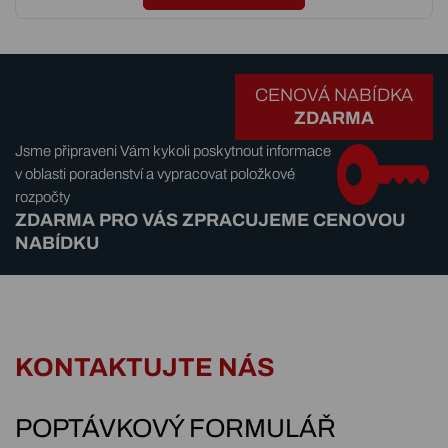
CENOVÁ NABÍDKA
ZDARMA
Jsme připraveni Vám kykoli poskytnout informace
v oblasti poradenství a vypracovat položkové
rozpočty
ZDARMA PRO VÁS ZPRACUJEME CENOVOU
NABÍDKU
KONTAKTUJTE NÁS
POPTÁVKOVÝ FORMULÁŘ